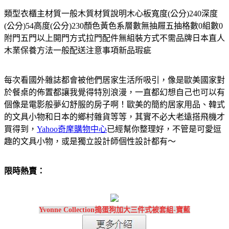
類型衣櫃主材質一般木質材質說明木心板寬度(公分)240深度
(公分)54高度(公分)230顏色黃色系層數無抽屜五抽格數0組數0
附門五門以上開門方式拉門配件無組裝方式不需品牌日本直人
木業保養方法一般配送注意事項新品瑕疵
每次看國外雜誌都會被他們居家生活所吸引，像是歐美國家對
於餐桌的佈置都讓我覺得特別浪漫，一直都幻想自己也可以有
個像是電影般夢幻舒服的房子啊！歐美的簡約居家用品、韓式
的文具小物和日本的鄉村雜貨等等，其實不必大老遠搭飛機才
買得到，
Yahoo奇摩購物中心
已經幫你整理好，不管是可愛逗
趣的文具小物，或是獨立設計師個性設計都有～
限時熱賣：
Yvonne Collection搗蛋狗加大三件式被套組-寶藍