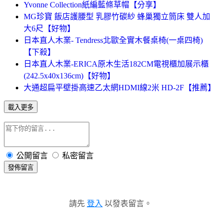
Yvonne Collection紙編藍條草帽【分享】
MG珍寶 飯店護腰型 乳膠竹碳紗 蜂巢獨立筒床 雙人加
大6尺【好物】
日本直人木業- Tendress北歐全實木餐桌椅(一桌四椅)
【下殺】
日本直人木業-ERICA原木生活182CM電視櫃加展示櫃
(242.5x40x136cm)【好物】
大通超扁平壁掛高速乙太網HDMI線2米 HD-2F【推薦】
載入更多
公開留言
私密留言
發佈留言
請先
登入
以發表留言。