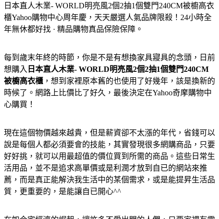
日本直人木業- WORLD明亮風2個2抽1個雙門240CM被櫥高衣
櫃
Yahoo購物中心周年慶，天天嚴選人氣品牌限殺！24小時全
年無休都好找 · 精品購物真品保險保障。
每到歲末年終的時節，你是不是有想換家具寢具的念頭，日前
想購入
日本直人木業- WORLD明亮風2個2抽1個雙門240CM
被櫥高衣櫃
，想到家裡原本舊的也使用了好幾年，該是換新的
時候了。網路上比價比了好久，最後決定在Yahoo奇摩購物中
心購買！
現在這個物價越來越貴，但是薪資卻不太漲的年代，省錢可以
說是每個人都必須要會的技能，其實發現很多網購商品，只要
好好挑，就可以用最超值的價位買到所需的商品。這些日常生
活用品，並不是追求高單價或是利潤才放到自已的網站來推
薦，而是真正能解決我生活中的某個需求，或是能提昇生活品
質，更重要的，是能讓自已開心^^