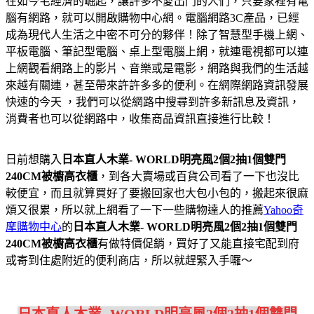
在如今宅經濟的崛起，讓許多不愛出門的人們，只要家裡有電
腦有網路，就可以開啟購物中心網。電腦網路3C產品，已經
成為現代人生活之中密不可分的夥伴！除了智慧型手機上網、
平板電腦、筆記型電腦、桌上型電腦上網，就連電視都可以連
上網觀看網路上的影片、音樂或是電影，網路與我們的生活越
來越有關連，甚至帶來許許多多的便利。在網際網路資訊發展
快速的今天 ，我們可以從網路中搜尋到許多新訊息及資訊，
消費者也可以從網路中，收集商品資訊直接進行比較！
日前想購入
日本直人木業- WORLD明亮風2個2抽1個雙門
240CM被櫥高衣櫃
，到各大賣場或百貨公司看了一下也沒比
較便宜，而且就算買好了要搬回家也大包小包的，搬起來很麻
煩又很累，所以就上網看了一下一些購物達人的推薦
Yahoo奇
摩購物中心
的
日本直人木業- WORLD明亮風2個2抽1個雙門
240CM被櫥高衣櫃
有做特價促銷，買好了又能直接宅配到府
或寄到住處附近的便利商店，所以就趕緊入手囉～
日本直人木業- WORLD明亮風2個2抽1個雙門