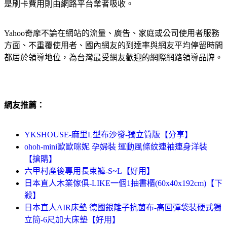
是刷卡費用則由網路平台業者吸收。
Yahoo奇摩不論在網站的流量、廣告、家庭或公司使用者服務
方面、不重覆使用者、國內網友的到達率與網友平均停留時間
都居於領導地位，為台灣最受網友歡迎的網際網路領導品牌。
網友推薦：
YKSHOUSE-麻里L型布沙發-獨立筒版【分享】
ohoh-mini歐歐咪妮 孕婦裝 運動風條紋連袖連身洋裝
【搶購】
六甲村產後專用長束褲-S~L【好用】
日本直人木業傢俱-LIKE一個1抽書櫃(60x40x192cm)【下
殺】
日本直人AIR床墊 德國銀離子抗菌布-高回彈袋裝硬式獨
立筒-6尺加大床墊【好用】